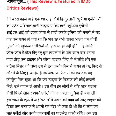
-दीपक दुआ…
(This Review is featured in IMDb
Critics Reviews)
11 बरस पहले आई ‘एक था टाइगर’ में हिन्दुस्तानी खुफिया एजेंसी रॉ
का एजेंट अविनाश यानी टाइगर पाकिस्तानी खुफिया एजेंसी
आई.एस.आई. की एजेंट ज़ोया से शादी करके दुनिया की नज़रों से यह
कह कर गायब हो गया था कि अब वह तभी वापस आएगा जब दोनों
मुल्कों को खुफिया एजेंसियों की ज़रूरत ही नहीं होगी। हालांकि
जोश-जोश में बोल दिए गए इस डायलॉग के पांच साल बाद अपना
वादा तोड़ कर टाइगर और ज़ोया ‘टाइगर ज़िंदा है’ में लौटे और एक
बढ़िया मिशन को उम्दा ढंग से पूरा करके फिर से गायब हो गए, फिर से
लौटने के लिए। ज़ाहिर है कि यशराज फिल्म्स को तब तक यह
फॉर्मूला मिल चुका था कि जब टाइगर के मिज़ाज की कोई कहानी
मिले, उसे वापस ले आओ। इस बीच इन लोगों ने ‘वॉर’ और ‘पठान’
जैसी फिल्में लाकर अपने एजेंटों की एक अलग दुनिया ही बसा ली।
इस साल के शुरू में आई ‘पठान’ में पठान की मदद को आए टाइगर को
दिखा कर यशराज ने अपनी यह मंशा भी जता दी थी कि ये लोग जब
चाहे एजेंटों और उनके कारनामों का घालमेल करते रहेंगे। अब इस