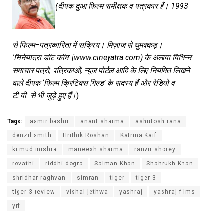
(
दीपक
दुआ
फिल्म
समीक्षक
व
पत्रकार
हैं।
1993
से
फिल्म
–
पत्रकारिता
में
सक्रिय।
मिज़ाज
से
घुमक्कड़।
‘
सिनेयात्रा
डॉट
कॉम
’ (www.cineyatra.com)
के
अलावा
विभिन्न
समाचार
पत्रों
,
पत्रिकाओं
,
न्यूज
पोर्टल
आदि
के
लिए
नियमित
लिखने
वाले
दीपक
‘
फिल्म
क्रिटिक्स
गिल्ड
’
के
सदस्य
हैं
और
रेडियो
व
टी
.
वी
.
से
भी
जुड़े
हुए
हैं।
)
Tags:
aamir bashir
anant sharma
ashutosh rana
denzil smith
Hrithik Roshan
Katrina Kaif
kumud mishra
maneesh sharma
ranvir shorey
revathi
riddhi dogra
Salman Khan
Shahrukh Khan
shridhar raghvan
simran
tiger
tiger 3
tiger 3 review
vishal jethwa
yashraj
yashraj films
yrf