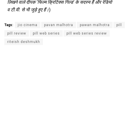
लिखने
वाले
दीपक
‘
फिल्म
क्रिटिक्स
गिल्ड
’
के
सदस्य
हैं
और
रेडियो
व
टी
.
वी
.
से
भी
जुड़े
हुए
हैं।
)
Tags:
jio cinema
pavan malhotra
pawan malhotra
pill
pill review
pill web series
pill web series review
riteish deshmukh