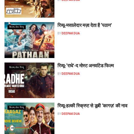
रिव्यू-मसालेदार मज़ा देता है ‘पठान’
फिल्म/वेब रिव्यू
BY
DEEPAK DUA
रिव्यू-‘राधे’-द मोस्ट अनवांटेड फिल्म
फिल्म/वेब रिव्यू
BY
DEEPAK DUA
रिव्यू-हल्की स्क्रिप्ट से डूबी ‘कागज़’ की नाव
फिल्म/वेब रिव्यू
BY
DEEPAK DUA