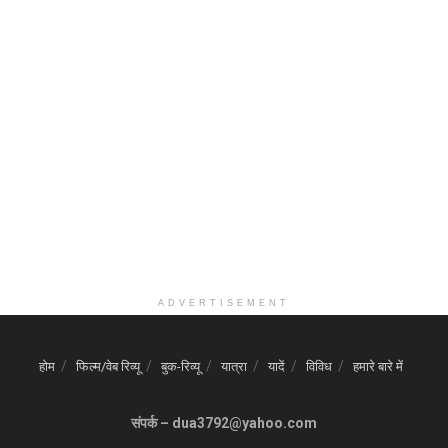
ADVERTISEMENT
होम
फिल्म/वेब रिव्यू
बुक-रिव्यू
यात्रा
यादें
विविध
हमारे बारे में
संपर्क – dua3792@yahoo.com