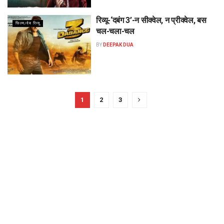
रिव्यू-‘दबंग 3’-न सीक्वेल, न प्रीक्वेल, बस
फिल्म/वेब रिव्यू
चल-चला-चल
BY
DEEPAK DUA
1
2
3