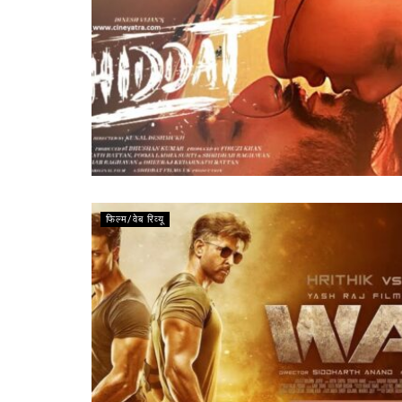
फिल्म/वेब रिव्यू