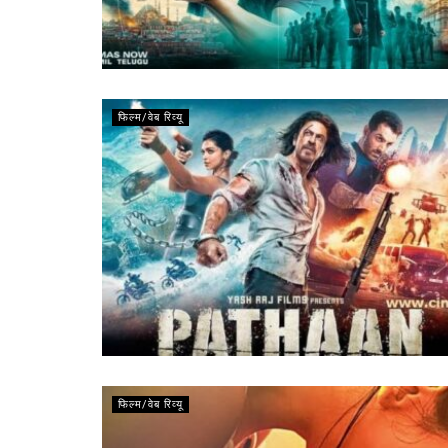
फिल्म/वेब रिव्यू
फिल्म/वेब रिव्यू