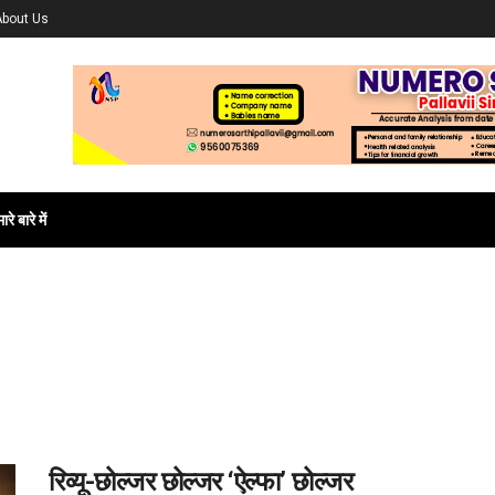
About Us
ारे बारे में
रिव्यू-छोल्जर छोल्जर ‘ऐल्फा’ छोल्जर