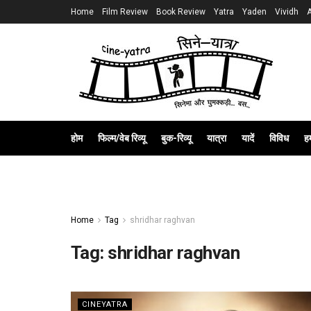
Home
Film Review
Book Review
Yatra
Yaden
Vividh
होम
फिल्म/वेब रिव्यू
बुक-रिव्यू
यात्रा
यादें
विविध
हम
Home
Tag
shridhar raghvan
Tag:
shridhar raghvan
CINEYATRA