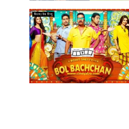
फिल्म/वेब रिव्यू