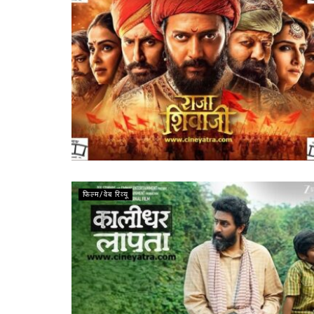
फिल्म/वेब रिव्यू