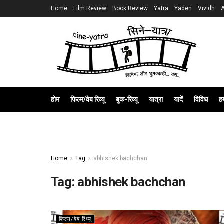
Home
Film Review
Book Review
Yatra
Yaden
Vividh
होम
फिल्म/वेब रिव्यू
बुक-रिव्यू
यात्रा
यादें
विविध
हम
Home
Tag
abhishek bachchan
Tag:
abhishek bachchan
फिल्म/वेब रिव्यू