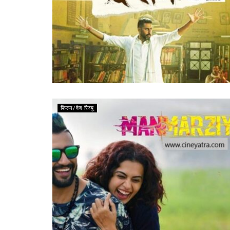
फिल्म/वेब रिव्यू