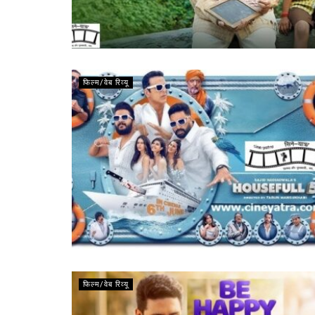
फिल्म/वेब रिव्यू
फिल्म/वेब रिव्यू