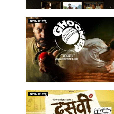
फिल्म/वेब रिव्यू
फिल्म/वेब रिव्यू