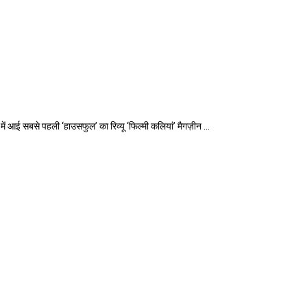
सबसे पहली ‘हाउसफुल’ का रिव्यू ‘फिल्मी कलियां’ मैगज़ीन ...