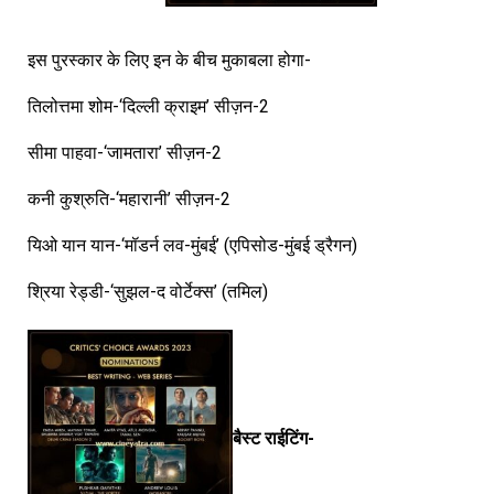
इस पुरस्कार के लिए इन के बीच मुकाबला होगा-
तिलोत्तमा शोम-‘दिल्ली क्राइम’ सीज़न-2
सीमा पाहवा-‘जामतारा’ सीज़न-2
कनी कुश्रुति-‘महारानी’ सीज़न-2
यिओ यान यान-‘मॉडर्न लव-मुंबई’ (एपिसोड-मुंबई ड्रैगन)
श्रिया रेड्डी-‘सुझल-द वोर्टेक्स’ (तमिल)
बैस्ट राईटिंग-