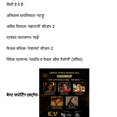
मिली है वे हैं-
अभिलाष थपलियाल-‘फाड़ू’
अमित सियाल-‘महारानी’ सीज़न-2
प्रशांत नारायणन-‘माई’
फैज़ल मलिक-‘पंचायत’ सीज़न-2
विवेक प्रसन्ना-‘वधांधि-द फेबल ऑफ वेलोनी’ (तमिल)
बैस्ट सपोर्टिंग एक्ट्रैस-