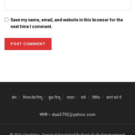
Save my name, email, and website in this browser for the
next time I comment.
होम
फिल्म/वेब रिव्यू
बुक-रिव्यू
यात्रा
यादें
विविध
हमारे बारे में
संपर्क – dua3792@yahoo.com
© 2021 CineYatra
-
Design & Developed By
Beat of Life Entertainment