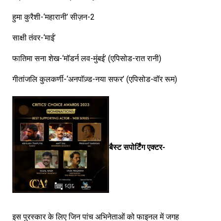
हुमा कुरैशी-‘महारानी’ सीज़न-2
साक्षी तंवर-‘माई’
फातिमा सना शेख-‘मॉडर्न लव-मुंबई’ (एपिसोड-रात रानी)
गीतांजलि कुलकर्णी-‘अनपॉज़्ड-नया सफर’ (एपिसोड-वॉर रूम)
बैस्ट सपोर्टिंग एक्टर-
इस पुरस्कार के लिए जिन पांच अभिनेताओं को फाइनल में जगह