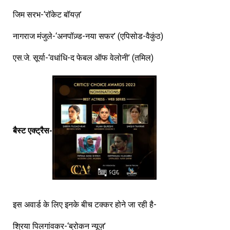
जिम सरभ-‘रॉकेट बॉयज़’
नागराज मंजुले-‘अनपॉज़्ड-नया सफर’ (एपिसोड-वैकुंठ)
एस.जे. सूर्या-‘वधांधि-द फेबल ऑफ वेलोनी’ (तमिल)
बैस्ट एक्ट्रैस-
इस अवार्ड के लिए इनके बीच टक्कर होने जा रही है-
श्रिया पिलगांवकर-‘ब्रोकन न्यूज़’