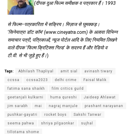
(दीपक
दुआ
फिल्म
समीक्षक
व
पत्रकार
हैं।
1993
से
फिल्म–पत्रकारिता
में
सक्रिय।
मिज़ाज
से
घुमक्कड़।
‘सिनेयात्रा
डॉट
कॉम’ (www.cineyatra.com) के
अलावा
विभिन्न
समाचार
पत्रों, पत्रिकाओं, न्यूज
पोर्टल
आदि
के
लिए
नियमित
लिखने
वाले
दीपक ‘फिल्म
क्रिटिक्स
गिल्ड’ के
सदस्य
हैं
और
रेडियो
व
टी.वी.
से
भी
जुड़े
हुए
हैं।
)
Tags:
Abhilash Thapliyal
amit sial
avinash tiwary
ccssa
ccssa2023
delhi crime
Faisal Malik
fatima sana shaikh
film critics guild
geetanjali kulkarni
huma qureshi
Jaideep Ahlawat
jim sarabh
mai
nagraj manjule
prashant narayanan
pushkar-gayatri
rocket boys
Sakshi Tanwar
seema pahwa
shriya pilgaonkar
sujhal
tillotama shome