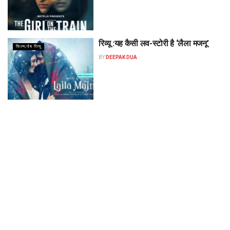
रिव्यू :यह कैसी लव-स्टोरी है ‘लैला मजनू’
फिल्म/वेब रिव्यू
BY
DEEPAK DUA