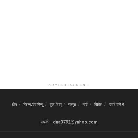
ADVERTISEMENT
होम
फिल्म/वेब रिव्यू
बुक-रिव्यू
यात्रा
यादें
विविध
हमारे बारे में
संपर्क – dua3792@yahoo.com