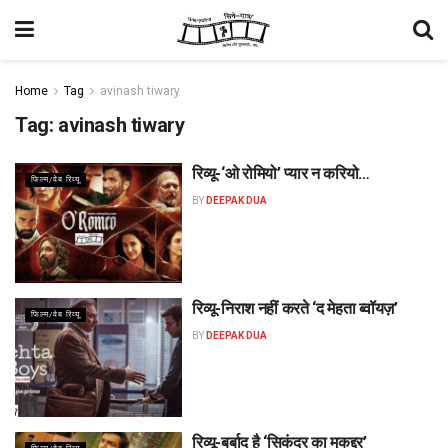
Home
Tag
avinash tiwary
Tag:
avinash tiwary
रिव्यू-‘ओ रोमियो’ प्यार न करियो…
फिल्म/वेब रिव्यू
BY
DEEPAK DUA
रिव्यू-निराश नहीं करते ‘द मेहता ब्वॉयज़’
फिल्म/वेब रिव्यू
BY
DEEPAK DUA
रिव्यू-बर्बाद है ‘सिकंदर का मुकद्दर’