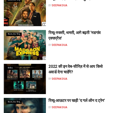
फिल्म/वेब रिव्यू
BY
DEEPAK DUA
रिव्यू-रुकती, थमती, आगे बढ़ती ‘मडगांव
फिल्म/वेब रिव्यू
एक्सप्रैस’
BY
DEEPAK DUA
2022 की इन वेब-सीरिज़ में से आप किसे
विविध
अवार्ड देना चाहेंगे?
BY
DEEPAK DUA
रिव्यू-आऊटर पर खड़ी ‘द गर्ल ऑन द ट्रेन’
फिल्म/वेब रिव्यू
BY
DEEPAK DUA