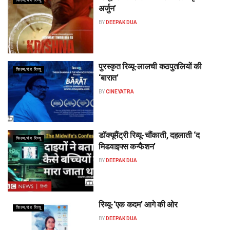
फिल्म/वेब रिव्यू
अर्जुन’
BY
DEEPAK DUA
पुरस्कृत रिव्यू-लालची कठपुतलियों की
फिल्म/वेब रिव्यू
‘बारात’
BY
CINEYATRA
डॉक्यूमैंट्री रिव्यू-चौंकाती, दहलाती ‘द
फिल्म/वेब रिव्यू
मिडवाइफ्स कन्फैशन’
BY
DEEPAK DUA
रिव्यू-‘एक कदम’ आगे की ओर
फिल्म/वेब रिव्यू
BY
DEEPAK DUA