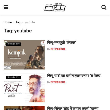
Home
Tag
youtube
Tag:
youtube
रिव्यू-मन छूती ‘कंजक’
फिल्म/वेब रिव्यू
BY
DEEPAK DUA
रिव्यू-यादों का हसीन इकरारनामा ‘द पैक्ट’
फिल्म/वेब रिव्यू
BY
DEEPAK DUA
रिव्यू-सिंगल शॉट में कमाल करती ‘कृष्णा