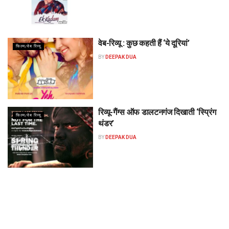
वेब-रिव्यू : कुछ कहती हैं ‘ये दूरियां’
फिल्म/वेब रिव्यू
BY
DEEPAK DUA
रिव्यू-गैंग्स ऑफ डालटनगंज दिखाती ‘स्प्रिंग
फिल्म/वेब रिव्यू
थंडर’
BY
DEEPAK DUA