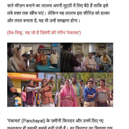
सारे सीज़न बनाने का लालच अपनी मुट्ठी में लिए बैठे हैं ताकि इसे
लंबे वक्त तक खींच पाएं। लेकिन यह लालच इस सीरिज़ को हल्का
और तरल बनाता है, यह भी उन्हें समझना होगा।
(वेब-रिव्यू : यह जो है ज़िंदगी की रंगीन ‘पंचायत’)
‘पंचायत’ (Panchayat) के ज़मीनी किरदार और उनमें लिए गए
कलाकार ही इसकी सबसे बड़ी पूंजी हैं। हर किरदार का चित्रण एक