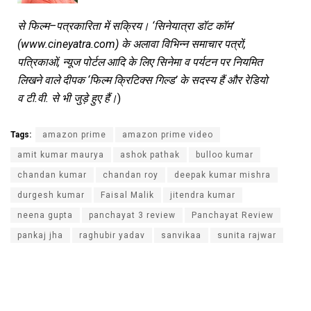
से
फिल्म
–
पत्रकारिता
में
सक्रिय।
‘
सिनेयात्रा
डॉट
कॉम
’
(www.cineyatra.com)
के
अलावा
विभिन्न
समाचार
पत्रों
,
पत्रिकाओं
,
न्यूज
पोर्टल
आदि
के
लिए
सिनेमा
व
पर्यटन
पर
नियमित
लिखने
वाले
दीपक
‘
फिल्म
क्रिटिक्स
गिल्ड
’
के
सदस्य
हैं
और
रेडियो
व
टी
.
वी
.
से
भी
जुड़े
हुए
हैं।
)
Tags:
amazon prime
amazon prime video
amit kumar maurya
ashok pathak
bulloo kumar
chandan kumar
chandan roy
deepak kumar mishra
durgesh kumar
Faisal Malik
jitendra kumar
neena gupta
panchayat 3 review
Panchayat Review
pankaj jha
raghubir yadav
sanvikaa
sunita rajwar