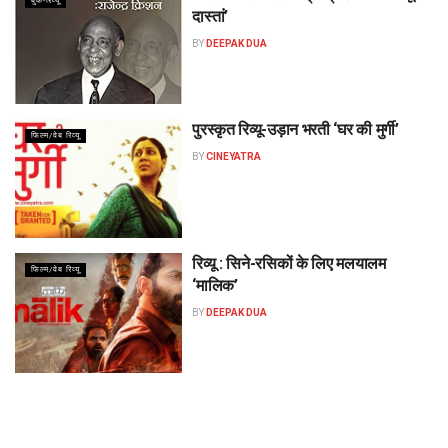
बुक-रिव्यू
दास्तां’
BY
DEEPAK DUA
पुरस्कृत रिव्यू-उड़ान भरती ‘घर की मुर्गी’
फिल्म/वेब रिव्यू
BY
CINEYATRA
रिव्यू : सिने-रसिकों के लिए मलयालम
फिल्म/वेब रिव्यू
‘मालिक’
BY
DEEPAK DUA