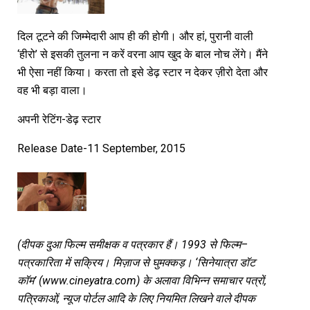
दिल टूटने की जिम्मेदारी आप ही की होगी। और हां, पुरानी वाली
‘हीरो’ से इसकी तुलना न करें वरना आप खुद के बाल नोच लेंगे। मैंने
भी ऐसा नहीं किया। करता तो इसे डेढ़ स्टार न देकर ज़ीरो देता और
वह भी बड़ा वाला।
अपनी रेटिंग-डेढ़ स्टार
Release Date-11 September, 2015
(
दीपक
दुआ
फिल्म
समीक्षक
व
पत्रकार
हैं।
1993
से
फिल्म
–
पत्रकारिता
में
सक्रिय।
मिज़ाज
से
घुमक्कड़।
‘
सिनेयात्रा
डॉट
कॉम
’
(www.cineyatra.com)
के
अलावा
विभिन्न
समाचार
पत्रों
,
पत्रिकाओं
,
न्यूज
पोर्टल
आदि
के
लिए
नियमित
लिखने
वाले
दीपक