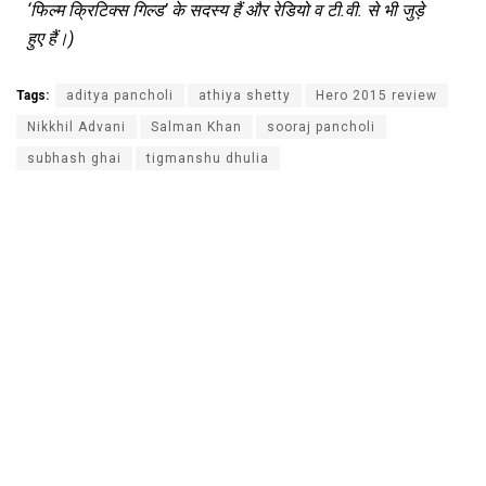
‘
फिल्म
क्रिटिक्स
गिल्ड
’
के
सदस्य
हैं
और
रेडियो
व
टी
.
वी
.
से
भी
जुड़े
हुए
हैं।
)
Tags:
aditya pancholi
athiya shetty
Hero 2015 review
Nikkhil Advani
Salman Khan
sooraj pancholi
subhash ghai
tigmanshu dhulia