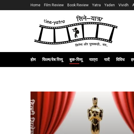
Home
Film Review
Book Review
Yatra
Yaden
Vividh
होम
फिल्म/वेब रिव्यू
बुक-रिव्यू
यात्रा
यादें
विविध
हम