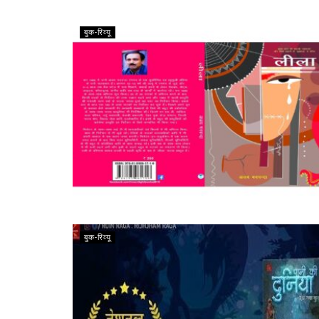
बुक-रिव्यू
बुक-रिव्यू