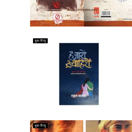
बुक-रिव्यू
बुक-रिव्यू