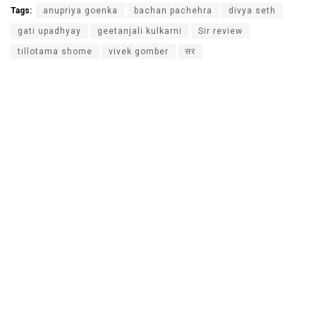
Tags:
anupriya goenka
bachan pachehra
divya seth
gati upadhyay
geetanjali kulkarni
Sir review
tillotama shome
vivek gomber
सर