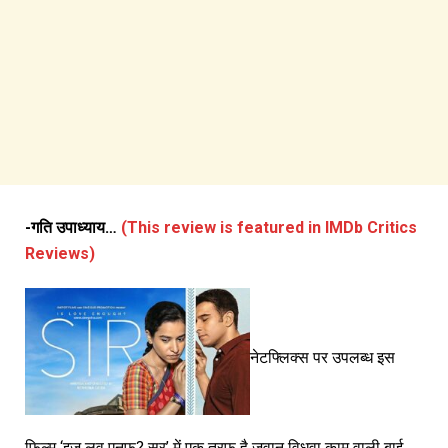
-गति उपाध्याय…
(This review is featured in IMDb Critics
Reviews)
नेटफ्लिक्स पर उपलब्ध इस
फिल्म ‘इज़ लव एनफ? सर’ में एक तरफ है जवान विधवा काम वाली बाई