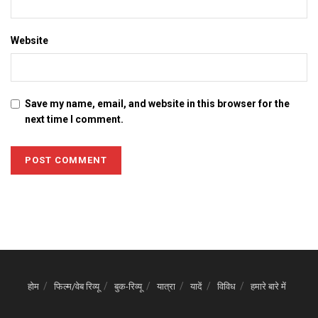
Website
Save my name, email, and website in this browser for the
next time I comment.
होम
फिल्म/वेब रिव्यू
बुक-रिव्यू
यात्रा
यादें
विविध
हमारे बारे में