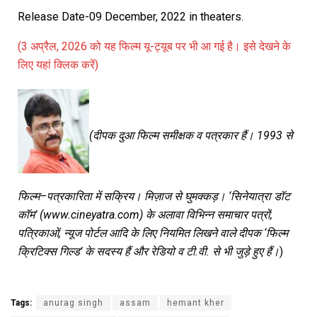
Release Date-09 December, 2022 in theaters.
(3 अप्रैल, 2026 को यह फिल्म यू-ट्यूब पर भी आ गई है। इसे देखने के
लिए यहां क्लिक करें)
(
दीपक
दुआ
फिल्म
समीक्षक
व
पत्रकार
हैं।
1993
से
फिल्म
–
पत्रकारिता
में
सक्रिय।
मिज़ाज
से
घुमक्कड़।
‘
सिनेयात्रा
डॉट
कॉम
’ (
www.cineyatra.com)
के
अलावा
विभिन्न
समाचार
पत्रों
,
पत्रिकाओं
,
न्यूज
पोर्टल
आदि
के
लिए
नियमित
लिखने
वाले
दीपक
‘
फिल्म
क्रिटिक्स
गिल्ड
’
के
सदस्य
हैं
और
रेडियो
व
टी
.
वी
.
से
भी
जुड़े
हुए
हैं।
)
Tags:
anurag singh
assam
hemant kher