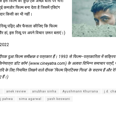
्ष इस फिल्म की कुछ एक अच्छी बातों पर भारी
कमज़ोर फिल्म बना देता है जिसमें एक्टिंग
दार किसी का भी नहीं।
ै? रिव्यू पढ़िए और फैसला कीजिए कि फिल्म
 हां, इस रिव्यू पर अपने विचार ज़रूर बताएं।)
 2022
दीपक
दुआ
फिल्म
समीक्षक
व
पत्रकार
हैं।
1993
से
फिल्म
–
पत्रकारिता
में
सक्रि
िनेयात्रा
डॉट
कॉम
’ (www.cineyatra.com)
के
अलावा
विभिन्न
समाचार
पत्रों
,
दि
के
लिए
नियमित
लिखने
वाले
दीपक
‘
फिल्म
क्रिटिक्स
गिल्ड
’
के
सदस्य
हैं
और
रे
ए
हैं।
)
a
anek review
anubhav sinha
Ayushmann Khurrana
j.d. ch
j pahwa
sima agarwal
yash keswani