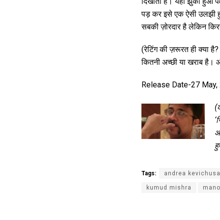
दिखाती है। यही झुका हुआ पक
पड़ कर इसे एक ऐसी उलझी हुई 
सबकी ज़ोरदार है लेकिन किर
(रेटिंग की ज़रूरत ही क्या ह
कितनी अच्छी या खराब है। और
Release Date-27 May,
(
‘
स
आ
हु
Tags:
andrea kevichus
kumud mishra
mano