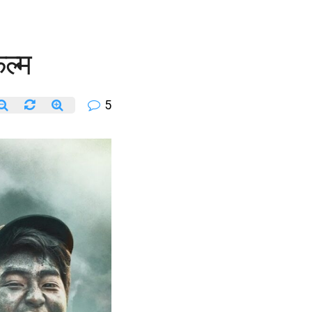
िल्म
5