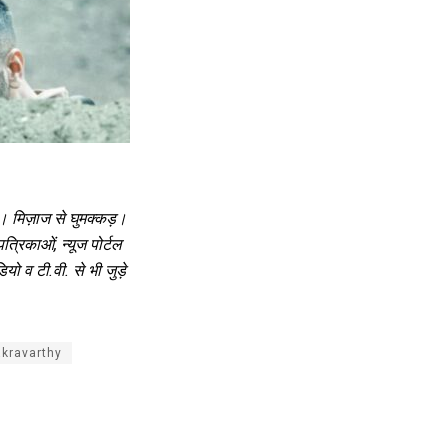
य।
मिज़ाज
से
घुमक्कड़।
पत्रिकाओं
,
न्यूज
पोर्टल
डियो
व
टी
.
वी
.
से
भी
जुड़े
akravarthy