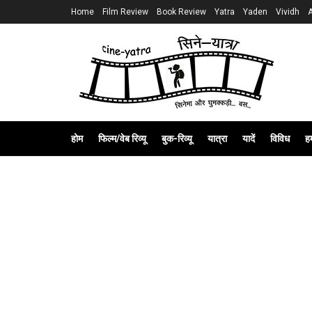
Home
Film Review
Book Review
Yatra
Yaden
Vividh
होम
फिल्म/वेब रिव्यू
बुक-रिव्यू
यात्रा
यादें
विविध
हम