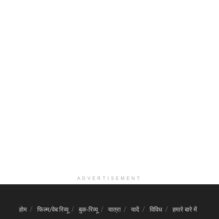
ADVERTISEMENT
होम
फिल्म/वेब रिव्यू
बुक-रिव्यू
यात्रा
यादें
विविध
हमारे बारे में