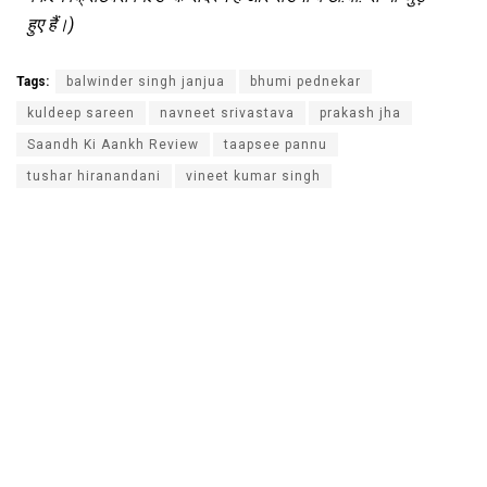
हुए
हैं।
)
Tags:
balwinder singh janjua
bhumi pednekar
kuldeep sareen
navneet srivastava
prakash jha
Saandh Ki Aankh Review
taapsee pannu
tushar hiranandani
vineet kumar singh