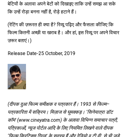
बेटियों के अलावा अपने बेटों को दिखाइए ताकि उन्हें समझ आ सके
कि उन्हें रोड़ा बनना नहीं है, रोड़े हटाने हैं।
(रेटिंग की ज़रूरत ही क्या है? रिव्यू पढ़िए और फैसला कीजिए कि
फिल्म कितनी अच्छी या खराब है। और हां, इस रिव्यू पर अपने विचार
ज़रूर बताएं।)
Release Date-25 October, 2019
(
दीपक
दुआ
फिल्म
समीक्षक
व
पत्रकार
हैं।
1993
से
फिल्म
–
पत्रकारिता
में
सक्रिय।
मिज़ाज
से
घुमक्कड़।
‘
सिनेयात्रा
डॉट
कॉम
’
(www.cineyatra.com)
के
अलावा
विभिन्न
समाचार
पत्रों
,
पत्रिकाओं
,
न्यूज
पोर्टल
आदि
के
लिए
नियमित
लिखने
वाले
दीपक
‘
फिल्म
क्रिटिक्स
गिल्ड
’
के
सदस्य
हैं
और
रेडियो
व
टी
.
वी
.
से
भी
जुड़े