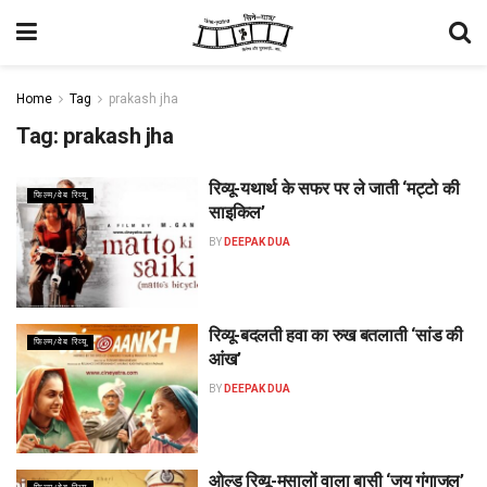
Home
Tag
prakash jha
Tag:
prakash jha
रिव्यू-यथार्थ के सफर पर ले जाती ‘मट्टो की
फिल्म/वेब रिव्यू
साइकिल’
BY
DEEPAK DUA
रिव्यू-बदलती हवा का रुख बतलाती ‘सांड की
फिल्म/वेब रिव्यू
आंख’
BY
DEEPAK DUA
ओल्ड रिव्यू-मसालों वाला बासी ‘जय गंगाजल’