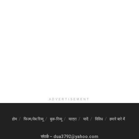
ADVERTISEMENT
होम
फिल्म/वेब रिव्यू
बुक-रिव्यू
यात्रा
यादें
विविध
हमारे बारे में
संपर्क – dua3792@yahoo.com