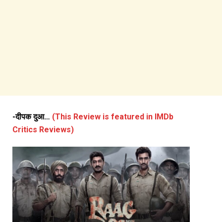
-दीपक दुआ…
(This Review is featured in IMDb
Critics Reviews)