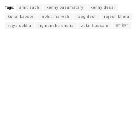
Tags:
amit sadh
kenny basumatary
kenny desai
kunal kapoor
mohit marwah
raag desh
rajesh khera
rajya sabha
tigmanshu dhulia
zakir hussain
राग देश’