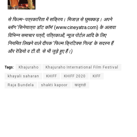
से
फिल्म
–
पत्रकारिता
में
सक्रिय।
मिजाज़
से
घुमक्कड़।
अपने
ब्लॉग
‘
सिनेयात्रा
डॉट
कॉम
’
(www.cineyatra.com)
के
अलावा
विभिन्न
समाचार
पत्रों
,
पत्रिकाओं
,
न्यूज
पोर्टल
आदि
के
लिए
नियमित
लिखने
वाले
दीपक
‘
फिल्म
क्रिटिक्स
गिल्ड
’
के
सदस्य
हैं
और
रेडियो
व
टी
.
वी
.
से
भी
जुड़े
हुए
हैं।
)
Tags:
Khajuraho
Khajuraho International Film Festival
khayali saharan
KHIFF
KHIFF 2020
KIFF
Raja Bundela
shakti kapoor
खजुराहो