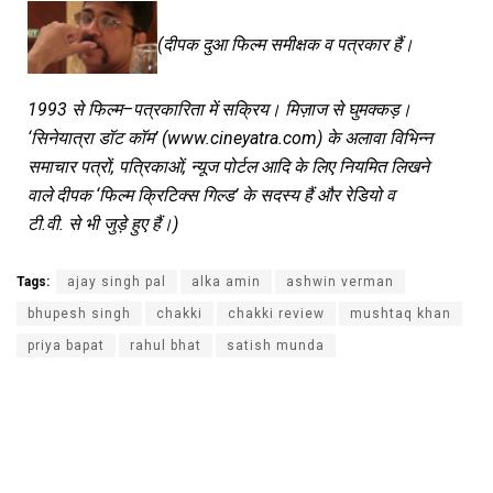
(
दीपक
दुआ
फिल्म
समीक्षक
व
पत्रकार
हैं।
1993
से
फिल्म
–
पत्रकारिता
में
सक्रिय।
मिज़ाज
से
घुमक्कड़।
‘
सिनेयात्रा
डॉट
कॉम
’
(www.cineyatra.com)
के
अलावा
विभिन्न
समाचार
पत्रों
,
पत्रिकाओं
,
न्यूज
पोर्टल
आदि
के
लिए
नियमित
लिखने
वाले
दीपक
‘
फिल्म
क्रिटिक्स
गिल्ड
’
के
सदस्य
हैं
और
रेडियो
व
टी
.
वी
.
से
भी
जुड़े
हुए
हैं।
)
Tags:
ajay singh pal
alka amin
ashwin verman
bhupesh singh
chakki
chakki review
mushtaq khan
priya bapat
rahul bhat
satish munda