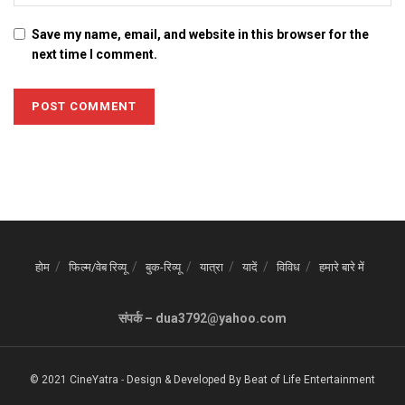
Save my name, email, and website in this browser for the
next time I comment.
होम
फिल्म/वेब रिव्यू
बुक-रिव्यू
यात्रा
यादें
विविध
हमारे बारे में
संपर्क – dua3792@yahoo.com
© 2021 CineYatra
-
Design & Developed By
Beat of Life Entertainment