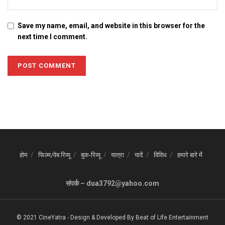
Save my name, email, and website in this browser for the
next time I comment.
होम
फिल्म/वेब रिव्यू
बुक-रिव्यू
यात्रा
यादें
विविध
हमारे बारे में
संपर्क – dua3792@yahoo.com
© 2021 CineYatra
-
Design & Developed By
Beat of Life Entertainment