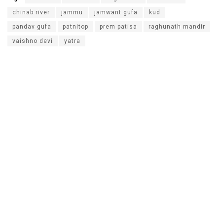
chinab river
jammu
jamwant gufa
kud
pandav gufa
patnitop
prem patisa
raghunath mandir
vaishno devi
yatra