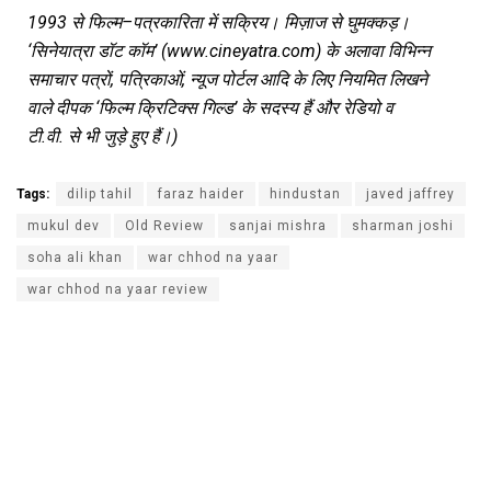
1993
से
फिल्म
–
पत्रकारिता
में
सक्रिय।
मिज़ाज
से
घुमक्कड़।
‘
सिनेयात्रा
डॉट
कॉम
’
(www.cineyatra.com)
के
अलावा
विभिन्न
समाचार
पत्रों
,
पत्रिकाओं
,
न्यूज
पोर्टल
आदि
के
लिए
नियमित
लिखने
वाले
दीपक
‘
फिल्म
क्रिटिक्स
गिल्ड
’
के
सदस्य
हैं
और
रेडियो
व
टी
.
वी
.
से
भी
जुड़े
हुए
हैं।
)
Tags:
dilip tahil
faraz haider
hindustan
javed jaffrey
mukul dev
Old Review
sanjai mishra
sharman joshi
soha ali khan
war chhod na yaar
war chhod na yaar review