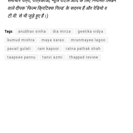
समाचार पत्रों, पत्रिकाओं, न्यूज पोर्टल आदि के लिए नियमित लिखने
वाले दीपक ‘फिल्म क्रिटिक्स गिल्ड’ के सदस्य हैं और रेडियो व
टी.वी. से भी जुड़े हुए हैं।)
Tags:
anubhav sinha
dia mirza
geetika vidya
kumud mishra
maya sarao
mrunmayee lagoo
pavail gulati
ram kapoor
ratna pathak shah
taapsee pannu
tanvi azmi
thappad review