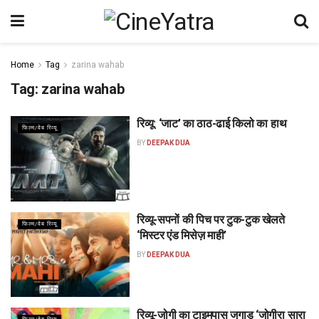
Home
Tag
zarina wahab
Tag:
zarina wahab
रिव्यू: ‘जाट’ का ठाठ-ढाई किलो का हाथ
फिल्म/वेब रिव्यू
BY
DEEPAK DUA
रिव्यू-सपनों की पिच पर टुक-टुक खेलते
फिल्म/वेब रिव्यू
‘मिस्टर एंड मिसेज़ माही’
BY
DEEPAK DUA
रिव्यू-जोगी का टाइमपास जुगाड़ ‘जोगीरा सारा