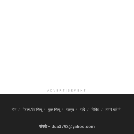
ADVERTISEMENT
होम
फिल्म/वेब रिव्यू
बुक-रिव्यू
यात्रा
यादें
विविध
हमारे बारे में
संपर्क – dua3792@yahoo.com