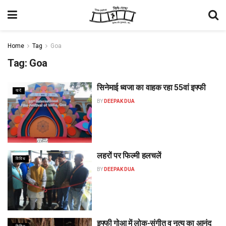
Home
Tag
Goa
Tag:
Goa
सिनेमाई ध्वजा का वाहक रहा 55वां इफ्फी
यादें
BY
DEEPAK DUA
लहरों पर फिल्मी हलचलें
विविध
BY
DEEPAK DUA
इफ्फी गोआ में लोक-संगीत व नृत्य का आनंद