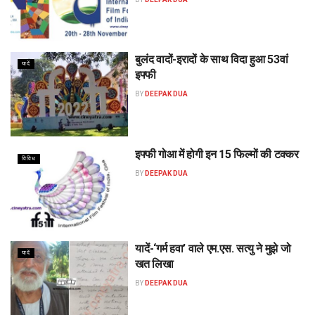
बुलंद वादों-इरादों के साथ विदा हुआ 53वां
यादें
इफ्फी
BY
DEEPAK DUA
इफ्फी गोआ में होगी इन 15 फिल्मों की टक्कर
विविध
BY
DEEPAK DUA
यादें-‘गर्म हवा’ वाले एम.एस. सत्यु ने मुझे जो
यादें
खत लिखा
BY
DEEPAK DUA