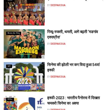
विविध
BY
DEEPAK DUA
रिव्यू-रुकती, थमती, आगे बढ़ती ‘मडगांव
फिल्म/वेब रिव्यू
एक्सप्रैस’
BY
DEEPAK DUA
सिनेमा की झोली भर कर विदा हुआ 54वां
यादें
इफ्फी
BY
DEEPAK DUA
इफ्फी-2023 : भारतीय पैनोरमा में दिखता
विविध
चमकते सिनेमा का अक्स
BY
DEEPAK DUA