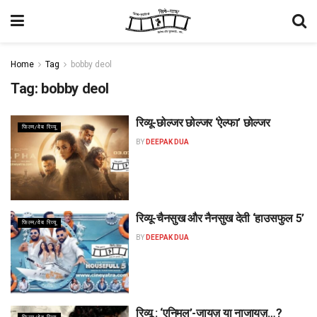
Home
Tag
bobby deol
Tag:
bobby deol
रिव्यू-छोल्जर छोल्जर ‘ऐल्फा’ छोल्जर
फिल्म/वेब रिव्यू
BY
DEEPAK DUA
रिव्यू-चैनसुख और नैनसुख देती ‘हाउसफुल 5’
फिल्म/वेब रिव्यू
BY
DEEPAK DUA
रिव्यू : ‘एनिमल’-जायज़ या नाजायज़…?