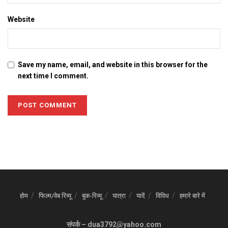
Website
Save my name, email, and website in this browser for the
next time I comment.
होम
फिल्म/वेब रिव्यू
बुक-रिव्यू
यात्रा
यादें
विविध
हमारे बारे में
संपर्क – dua3792@yahoo.com