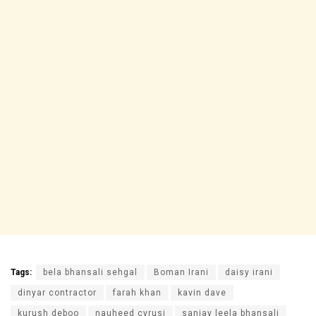
Tags:
bela bhansali sehgal
Boman Irani
daisy irani
dinyar contractor
farah khan
kavin dave
kurush deboo
nauheed cyrusi
sanjay leela bhansali