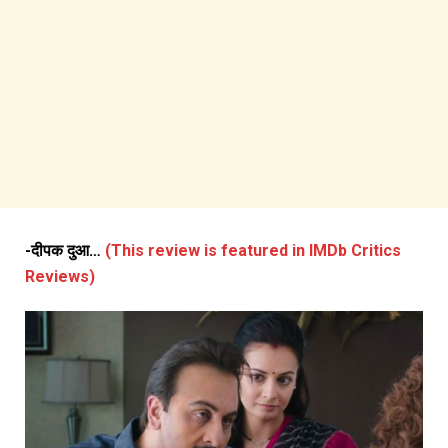
-दीपक दुआ…
(This review is featured in IMDb Critics
Reviews)