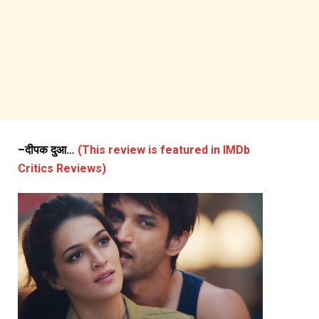
–
दीपक
दुआ
…
(This review is featured in IMDb
Critics Reviews)