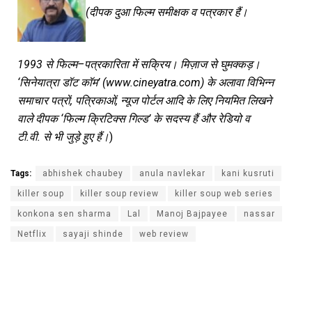
(
दीपक
दुआ
फिल्म
समीक्षक
व
पत्रकार
हैं।
1993
से
फिल्म
–
पत्रकारिता
में
सक्रिय।
मिज़ाज
से
घुमक्कड़।
‘
सिनेयात्रा
डॉट
कॉम
’ (www.cineyatra.com)
के
अलावा
विभिन्न
समाचार
पत्रों
,
पत्रिकाओं
,
न्यूज
पोर्टल
आदि
के
लिए
नियमित
लिखने
वाले
दीपक
‘
फिल्म
क्रिटिक्स
गिल्ड
’
के
सदस्य
हैं
और
रेडियो
व
टी
.
वी
.
से
भी
जुड़े
हुए
हैं।
)
Tags:
abhishek chaubey
anula navlekar
kani kusruti
killer soup
killer soup review
killer soup web series
konkona sen sharma
Lal
Manoj Bajpayee
nassar
Netflix
sayaji shinde
web review