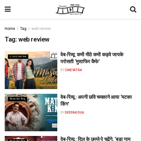
Home
Tag
web review
Tag:
web review
वेब-रिव्यू: कभी मीठे कभी कड़वे जायके
CINEYATRA
परोसती ‘मुसाफिर कैफे’
BY
CINEYATRA
वेब-रिव्यू : अपनी छवि चमकाने आया ‘मटका
फिल्म/वेब रिव्यू
किंग’
BY
DEEPAK DUA
वेब-रिव्यू : दिल के छज्जे पे चढ़ेंगे, ‘बड़ा नाम