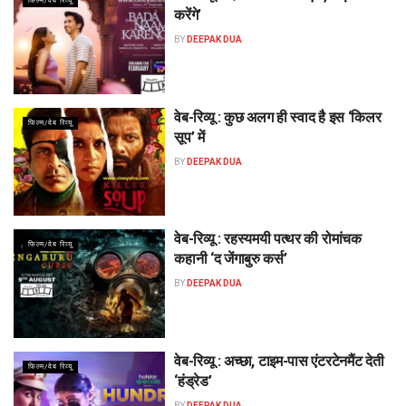
फिल्म/वेब रिव्यू
करेंगे’
BY
DEEPAK DUA
वेब-रिव्यू : कुछ अलग ही स्वाद है इस ‘किलर
फिल्म/वेब रिव्यू
सूप’ में
BY
DEEPAK DUA
वेब-रिव्यू : रहस्यमयी पत्थर की रोमांचक
फिल्म/वेब रिव्यू
कहानी ‘द जेंगाबुरु कर्स’
BY
DEEPAK DUA
वेब-रिव्यू : अच्छा, टाइम-पास एंटरटेनमैंट देती
फिल्म/वेब रिव्यू
‘हंड्रेड’
BY
DEEPAK DUA