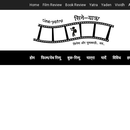
Home
Film Review
Book Review
Yatra
Yaden
Vividh
होम
फिल्म/वेब रिव्यू
बुक-रिव्यू
यात्रा
यादें
विविध
हम