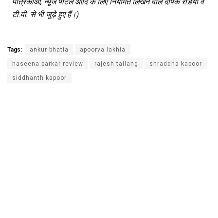
पत्रिकाओं, न्यूज पोर्टल आदि के लिए नियमित लिखने वाले दीपक रेडियो व
टी.वी. से भी जुड़े हुए हैं।)
Tags:
ankur bhatia
apoorva lakhia
haseena parkar review
rajesh tailang
shraddha kapoor
siddhanth kapoor