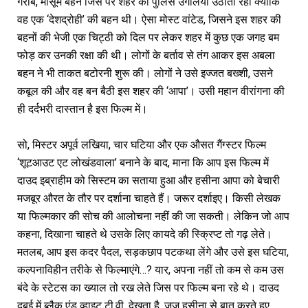
गरीब, मासूम बहन जिस पर शहर की पुलिस उंगलियां उठाती रही क्योंकि
वह एक ‘देशद्रोही’ की बहन थी। ऐसा मोस्ट वांटेड, जिसने इस शहर की
बहनों की भेजी एक चिट्ठी को दिल पर लेकर शहर में कुछ एक जगह बम
फोड़ कर उनकी रक्षा की थी। लोगों के बर्ताव से तंग आकर इस अबला
बहन ने भी ताकत बटोरनी शुरू की। लोगों ने उसे इज्जत बख्शी, उसने
कबूल की और वह बन बैठी इस शहर की ‘आपा’। उसी महान वीरांगना की
ही दर्दभरी दास्तान है इस फिल्म में।
सो, मिस्टर अपूर्व लखिया, चार घटिया और एक औसत गैंग्स्टर फिल्म
‘शूटआउट एट लोखंडवाला’ बनाने के बाद, माना कि आप इस फिल्म में
दाउद इब्राहीम को सिस्टम का सताया हुआ और हसीना आपा को बेचारी
मजबूर औरत के तौर पर दर्शाना चाहते हैं। जरूर दर्शाइए। किसी लेखक
या फिल्मकार की सोच की आलोचना नहीं की जा सकती। लेकिन जो आप
कहना, दिखाना चाहते थे उसके लिए कायदे की स्क्रिप्ट तो गढ़ लेते।
मतलब, आप इस कदर पैदल, सड़कछाप पटकथा लेंगे और उसे इस घटिया,
कल्पनाविहीन तरीके से फिल्माएंगे…? यार, अपना नहीं तो कम से कम उस
बंदे के स्टेटस का ख्याल तो रख लेते जिस पर फिल्म बना रहे थे। दाउद
दुबई में ब्लैक एंड व्हाइट टी.वी. देखता है, जज हसीना से बात करते हुए