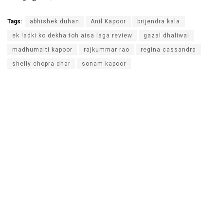
Tags:
abhishek duhan
Anil Kapoor
brijendra kala
ek ladki ko dekha toh aisa laga review
gazal dhaliwal
madhumalti kapoor
rajkummar rao
regina cassandra
shelly chopra dhar
sonam kapoor