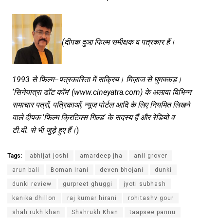
(दीपक
दुआ
फिल्म
समीक्षक
व
पत्रकार
हैं।
1993 से
फिल्म–पत्रकारिता
में
सक्रिय।
मिज़ाज
से
घुमक्कड़।
‘सिनेयात्रा
डॉट
कॉम’ (www.cineyatra.com) के
अलावा
विभिन्न
समाचार
पत्रों, पत्रिकाओं, न्यूज
पोर्टल
आदि
के
लिए
नियमित
लिखने
वाले
दीपक ‘फिल्म
क्रिटिक्स
गिल्ड’ के
सदस्य
हैं
और
रेडियो
व
टी.वी.
से
भी
जुड़े
हुए
हैं।
)
Tags:
abhijat joshi
amardeep jha
anil grover
arun bali
Boman Irani
deven bhojani
dunki
dunki review
gurpreet ghuggi
jyoti subhash
kanika dhillon
raj kumar hirani
rohitashv gour
shah rukh khan
Shahrukh Khan
taapsee pannu