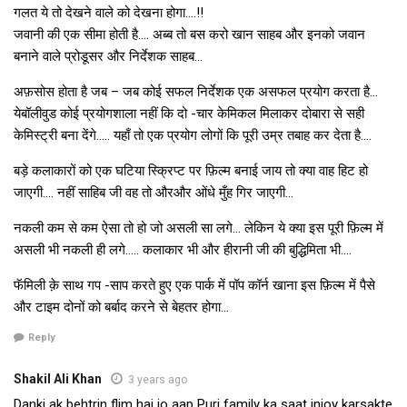
गलत ये तो देखने वाले को देखना होगा….!!
जवानी की एक सीमा होती है…. अब्ब तो बस करो खान साहब और इनको जवान
बनाने वाले प्रोडूसर और निर्देशक साहब…
अफ़सोस होता है जब – जब कोई सफल निर्देशक एक असफल प्रयोग करता है…
येबॉलीवुड कोई प्रयोगशाला नहीं कि दो -चार केमिकल मिलाकर दोबारा से सही
केमिस्ट्री बना देंगे….. यहाँ तो एक प्रयोग लोगों कि पूरी उम्र तबाह कर देता है….
बड़े कलाकारों को एक घटिया स्क्रिप्ट पर फ़िल्म बनाई जाय तो क्या वाह हिट हो
जाएगी…. नहीं साहिब जी वह तो औरऔर ओंधे मुँह गिर जाएगी…
नकली कम से कम ऐसा तो हो जो असली सा लगे… लेकिन ये क्या इस पूरी फ़िल्म में
असली भी नकली ही लगे….. कलाकार भी और हीरानी जी की बुद्धिमिता भी….
फॅमिली क़े साथ गप -साप करते हुए एक पार्क में पॉप कॉर्न खाना इस फ़िल्म में पैसे
और टाइम दोनों को बर्बाद करने से बेहतर होगा…
Reply
Shakil Ali Khan
3 years ago
Danki ak behtrin flim hai jo aap Puri family ka saat injoy karsakte