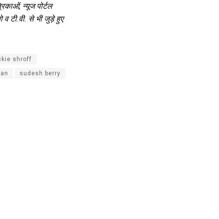
काओं, न्यूज पोर्टल
 टी.वी. से भी जुड़े हुए
ckie shroff
han
sudesh berry