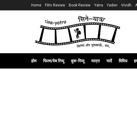
Home
Film Review
Book Review
Yatra
Yaden
Vividh
होम
फिल्म/वेब रिव्यू
बुक-रिव्यू
यात्रा
यादें
विविध
हम