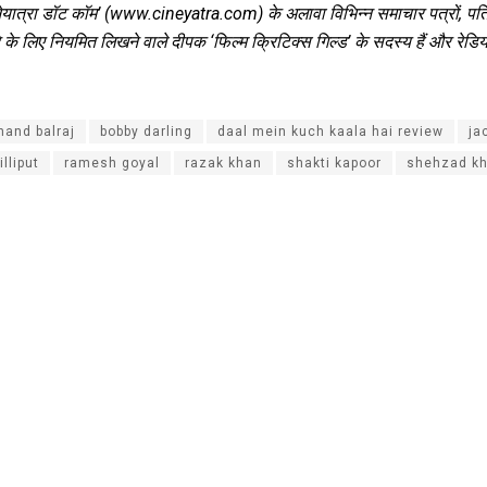
ेयात्रा डॉट कॉम’ (www.cineyatra.com) के अलावा विभिन्न समाचार पत्रों, पत्रि
के लिए नियमित लिखने वाले दीपक ‘फिल्म क्रिटिक्स गिल्ड’ के सदस्य हैं और रेडियो व
nand balraj
bobby darling
daal mein kuch kaala hai review
ja
lilliput
ramesh goyal
razak khan
shakti kapoor
shehzad k