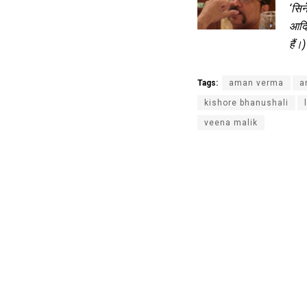
‘सिन
आदि 
हैं।)
Tags:
aman verma
a
kishore bhanushali
veena malik