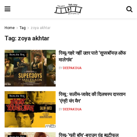
Home
Tag
zoya akhtar
Tag:
zoya akhtar
रिव्यू-गहरे नहीं उतर पाते ‘सुपरबॉयज़ ऑफ
फिल्म/वेब रिव्यू
मालेगांव’
BY
DEEPAK DUA
रिव्यू : सलीम-जावेद की दिलचस्प दास्तान
फिल्म/वेब रिव्यू
‘एंग्री यंग मैन’
BY
DEEPAK DUA
रिव्यू-‘गली बॉय’-ब्राउन एंड ब्यूटीफुल