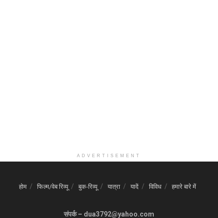
ADVERTISEMENT
होम
फिल्म/वेब रिव्यू
बुक-रिव्यू
यात्रा
यादें
विविध
हमारे बारे में
संपर्क – dua3792@yahoo.com