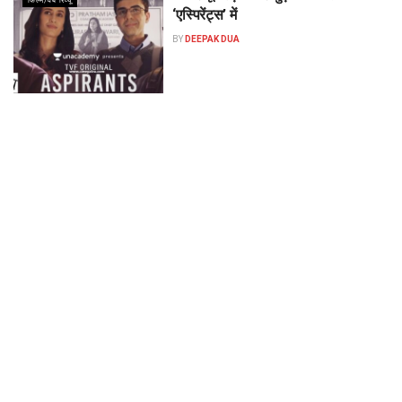
फिल्म/वेब रिव्यू
‘एस्पिरेंट्स’ में
BY
DEEPAK DUA