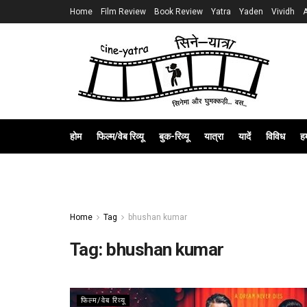
Home
Film Review
Book Review
Yatra
Yaden
Vividh
होम
फिल्म/वेब रिव्यू
बुक-रिव्यू
यात्रा
यादें
विविध
हम
Home
Tag
bhushan kumar
Tag:
bhushan kumar
फिल्म/वेब रिव्यू