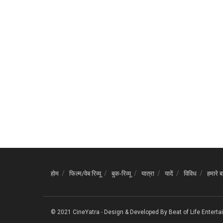
होम
फिल्म/वेब रिव्यू
बुक-रिव्यू
यात्रा
यादें
विविध
हमारे बा
© 2021 CineYatra
-
Design & Developed By
Beat of Life Entert