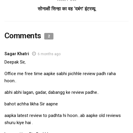
सोनाक्षी सिन्हा का वह ‘दबंग’ इंटरव्यू
Comments
2
Sagar Khatri
6 months ago
Deepak Sir,
Office me free time aapke sabhi pichhle review padh raha
hoon..
abhi abhi lagan, gadar, dabangg ke review padhe..
bahot achha likha Sir aapne
aapka latest review to padhta hi hoon…ab aapke old reviews
shuru kiye hai .