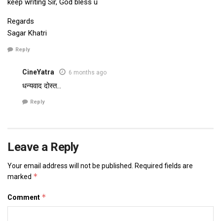
keep writing Sir, God bless u
Regards
Sagar Khatri
Reply
CineYatra
6 months ago
धन्यवाद दोस्त…
Reply
Leave a Reply
Your email address will not be published.
Required fields are
*
marked
*
Comment