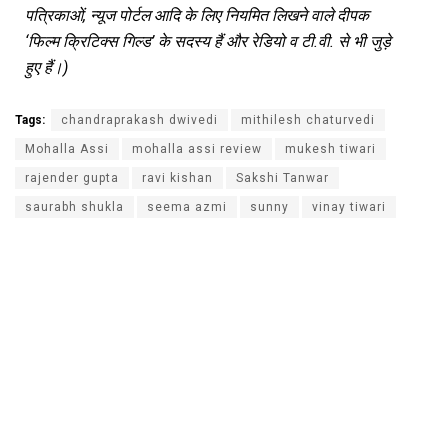
पत्रिकाओं
,
न्यूज
पोर्टल
आदि
के
लिए
नियमित
लिखने
वाले
दीपक
‘
फिल्म
क्रिटिक्स
गिल्ड
’
के
सदस्य
हैं
और
रेडियो
व
टी
.
वी
.
से
भी
जुड़े
हुए
हैं।
)
Tags:
chandraprakash dwivedi
mithilesh chaturvedi
Mohalla Assi
mohalla assi review
mukesh tiwari
rajender gupta
ravi kishan
Sakshi Tanwar
saurabh shukla
seema azmi
sunny
vinay tiwari