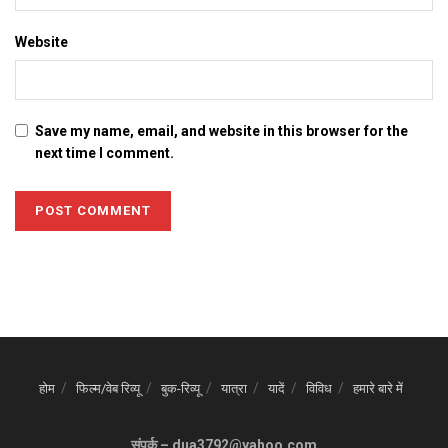
Website
Save my name, email, and website in this browser for the
next time I comment.
होम
फिल्म/वेब रिव्यू
बुक-रिव्यू
यात्रा
यादें
विविध
हमारे बारे में
संपर्क – dua3792@yahoo.com