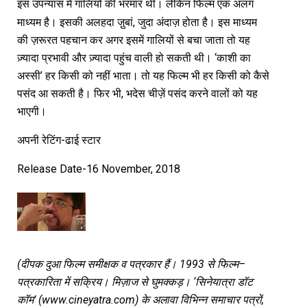
इस उपन्यास में गालियों की भरमार थी। लेकिन फिल्म एक अलग
माध्यम है। इसकी अलहदा जु़बां, जुदा अंदाज़ होता है। इस माध्यम
की ज़रूरत पहचान कर अगर इसमें गालियों से बचा जाता तो यह
ज़्यादा प्रभावी और ज़्यादा पहुंच वाली हो सकती थी। ‘काशी का
अस्सी’ हर किसी को नहीं भाता। तो यह फिल्म भी हर किसी को कैसे
पसंद आ सकती है। फिर भी, भदेस चीज़ें पसंद करने वालों को यह
भाएगी।
अपनी रेटिंग-ढाई स्टार
Release Date-16 November, 2018
(
दीपक
दुआ
फिल्म
समीक्षक
व
पत्रकार
हैं।
1993
से
फिल्म
–
पत्रकारिता
में
सक्रिय।
मिज़ाज
से
घुमक्कड़।
‘
सिनेयात्रा
डॉट
कॉम
’
(www.cineyatra.com)
के
अलावा
विभिन्न
समाचार
पत्रों
,