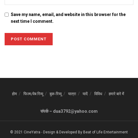
Save my name, email, and website in this browser for the
next time I comment.
होम
फिल्म/वेब रिव्यू
बुक-रिव्यू
यात्रा
यादें
विविध
हमारे बारे में
संपर्क – dua3792@yahoo.com
© 2021 CineYatra
-
Design & Developed By
Beat of Life Entertainment