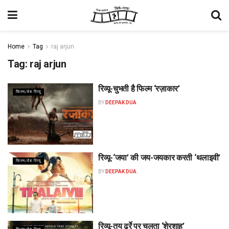
Home
Tag
raj arjun
Tag:
raj arjun
रिव्यू-चुभती है फिल्म ‘रज़ाकार’
फिल्म/वेब रिव्यू
BY
DEEPAK DUA
रिव्यू-‘जया’ की जय-जयकार करती ‘थलाइवी’
फिल्म/वेब रिव्यू
BY
DEEPAK DUA
रिव्यू-तय ढर्रे पर चलता ‘शेरशाह’