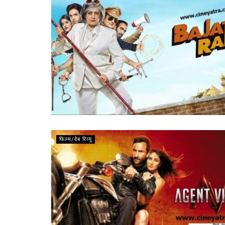
फिल्म/वेब रिव्यू