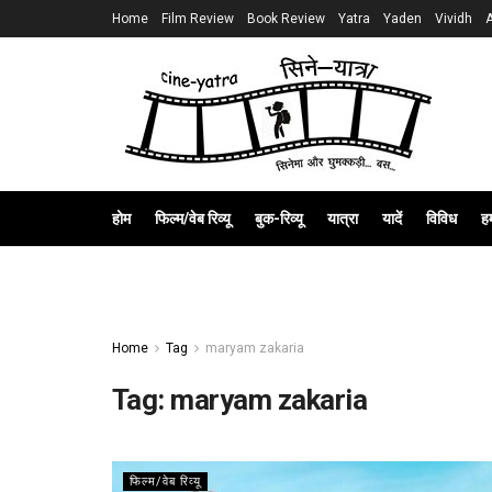
Home
Film Review
Book Review
Yatra
Yaden
Vividh
होम
फिल्म/वेब रिव्यू
बुक-रिव्यू
यात्रा
यादें
विविध
हम
Home
Tag
maryam zakaria
Tag:
maryam zakaria
फिल्म/वेब रिव्यू