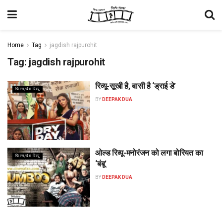
Home
Tag
jagdish rajpurohit
Tag:
jagdish rajpurohit
रिव्यू-सूखी है, बासी है ‘ड्राई डे’
फिल्म/वेब रिव्यू
BY
DEEPAK DUA
ओल्ड रिव्यू-मनोरंजन को लगा बोरियत का
फिल्म/वेब रिव्यू
‘बंबू’
BY
DEEPAK DUA