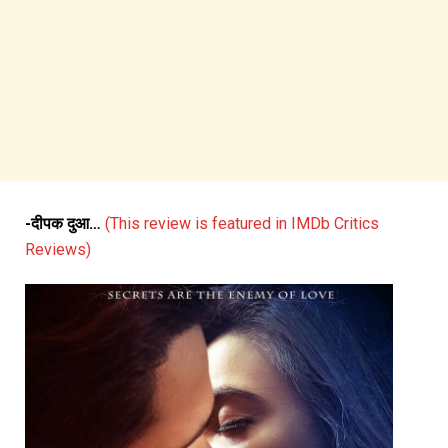
-दीपक दुआ…
(This review is featured in IMDb Critics
Reviews)