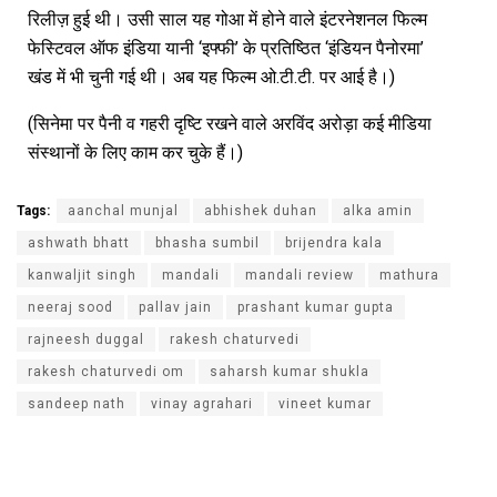
रिलीज़ हुई थी। उसी साल यह गोआ में होने वाले इंटरनेशनल फिल्म
फेस्टिवल ऑफ इंडिया यानी ‘इफ्फी’ के प्रतिष्ठित ‘इंडियन पैनोरमा’
खंड में भी चुनी गई थी। अब यह फिल्म ओ.टी.टी. पर आई है।)
(सिनेमा पर पैनी व गहरी दृष्टि रखने वाले अरविंद अरोड़ा कई मीडिया
संस्थानों के लिए काम कर चुके हैं।)
Tags:
aanchal munjal
abhishek duhan
alka amin
ashwath bhatt
bhasha sumbil
brijendra kala
kanwaljit singh
mandali
mandali review
mathura
neeraj sood
pallav jain
prashant kumar gupta
rajneesh duggal
rakesh chaturvedi
rakesh chaturvedi om
saharsh kumar shukla
sandeep nath
vinay agrahari
vineet kumar